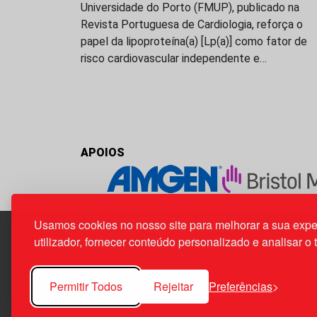
Universidade do Porto (FMUP), publicado na
Revista Portuguesa de Cardiologia, reforça o
papel da lipoproteína(a) [Lp(a)] como fator de
risco cardiovascular independente e…
APOIOS
Usamos cookies no nosso site para melhorar a sua expe
utilizador, fornecer conteúdo personalizado e analisar o 
Edif. Lisboa Oriente | Av. Infante D. Henrique, n.º 33
1800-282 Lisboa | Portugal
Permitir Todos
Rejeitar
Preferências
21 850 40 65