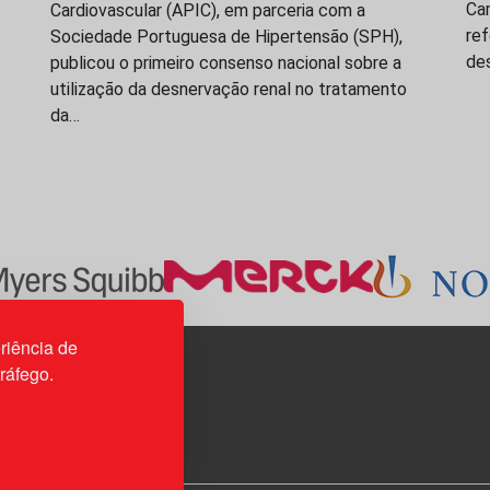
Ca
Cardiovascular (APIC), em parceria com a
re
Sociedade Portuguesa de Hipertensão (SPH),
de
publicou o primeiro consenso nacional sobre a
utilização da desnervação renal no tratamento
da…
riência de
tráfego.
3H, esc. 37