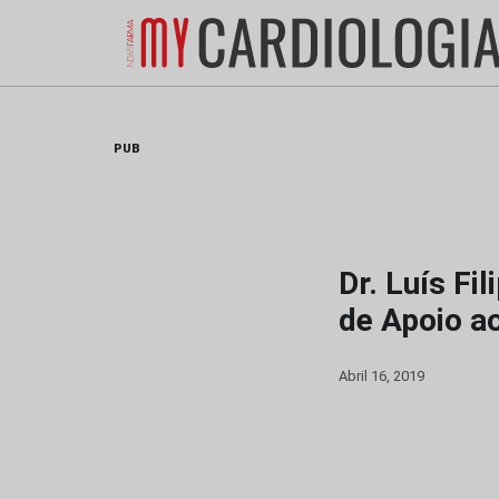
Skip
to
content
PUB
Dr. Luís Fi
de Apoio a
Abril 16, 2019