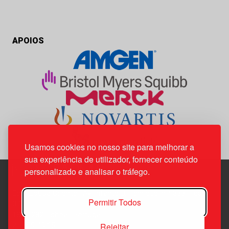
APOIOS
Usamos cookies no nosso site para melhorar a
sua experiência de utilizador, fornecer conteúdo
personalizado e analisar o tráfego.
Edif. Lisboa Oriente | Av. Infante D. Henrique, n.º 333H, esc.
Permitir Todos
37
1800-282 Lisboa | Portugal
Rejeitar
21 850 40 65