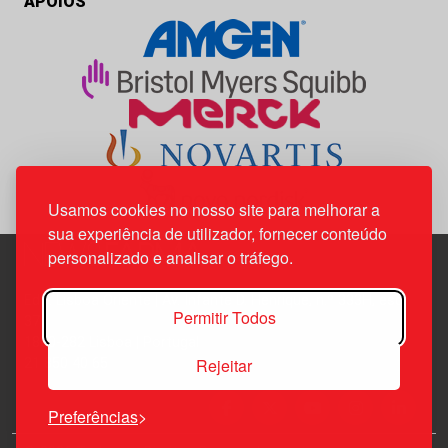
APOIOS
Usamos cookies no nosso site para melhorar a
sua experiência de utilizador, fornecer conteúdo
personalizado e analisar o tráfego.
Edif. Lisboa Oriente | Av. Infante D. Henrique, n.º 333H, esc.
Permitir Todos
37
1800-282 Lisboa | Portugal
Rejeitar
21 850 40 65
Preferências